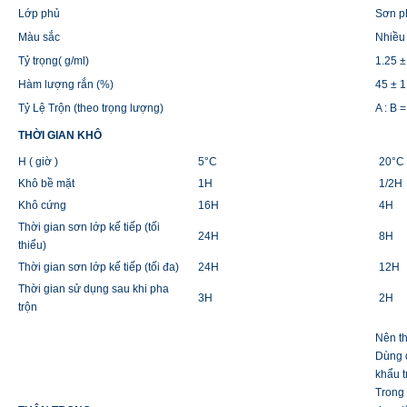
Lớp phủ
Sơn p
Màu sắc
Nhiều
Tỷ trọng( g/ml)
1.25 ±
Hàm lượng rắn (%)
45 ± 1
Tỷ Lệ Trộn (theo trọng lượng)
A : B =
THỜI GIAN KHÔ
H ( giờ )
5°C
20°C
Khô bề mặt
1H
1/2H
Khô cứng
16H
4H
Thời gian sơn lớp kế tiếp (tối
24H
8H
thiểu)
Thời gian sơn lớp kế tiếp (tối đa)
24H
12H
Thời gian sử dụng sau khi pha
3H
2H
trộn
Nên th
Dùng q
khẩu t
Trong 