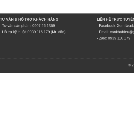
TƯ VẤN & HỖ TRỢ KHÁCH HÀNG
LIÊN HỆ TRỰC TUYẾ
- Tư vấn sản phẩm: 0907 26 1369
- Facebook:
Xem faceb
- Hỗ trợ kỹ thuật: 0939 116 179 (Mr. Văn)
- Email: vankhahieu@
- Zalo: 0939 116 179
© 2