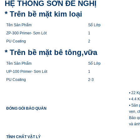
HỆ THỐNG SƠN ĐỀ NGHỊ
*
Trên bề mặt kim loại
Tên Sản Phẩm
Số Lớp
ZP-300
Primer- Sơn Lót
1
PU Coating
2
*
Trên bề mặt bê tông,vữa
Tên Sản Phẩm
Số Lớp
UP-100
Primer- Sơn Lót
1
PU
Coating
2-3
• 22 K
• 4.4 
• Sản 
ĐÓNG GÓI BẢO QUẢN
vẹn, c
Bảo qu
và ánh
TÍNH CHẤT VẬT LÝ