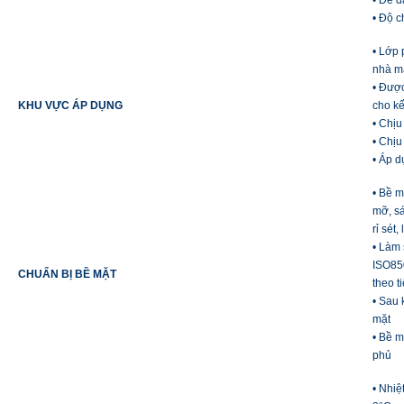
• Dễ 
• Độ c
• Lớp 
nhà m
• Được
KHU VỰC ÁP DỤNG
cho kế
• Chịu
• Chịu
• Áp d
• Bề m
mỡ, s
rỉ sét,
• Làm 
ISO85
CHUẨN BỊ BỀ MẶT
theo 
• Sau 
mặt
• Bề m
phủ
• Nhiệ