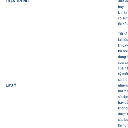
THẬN TRỌNG
đưa đế
bay hơ
khi th
có sự 
tôi để
Tất cả
tài li
tin cậ
tra nó
dùng l
của sả
của ri
kỳ mối
có thể
LƯU Ý
nhiệm 
hại tr
sử dụ
hay bằ
không 
được c
các bư
thí n