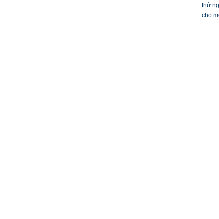
thử ng
cho mọ