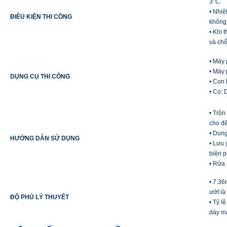
3°C.
• Nhiệ
ĐIỀU KIỆN THI CÔNG
không
• Khi 
và chố
• Máy 
• Máy 
DỤNG CỤ THI CÔNG
• Con 
• Cọ:
• Trộn
cho đ
• Dung
HƯỚNG DẪN SỬ DỤNG
• Lưu 
biện p
• Rửa 
• 7.36
ướt l
ĐỘ PHỦ LÝ THUYẾT
• Tỷ l
dày mà